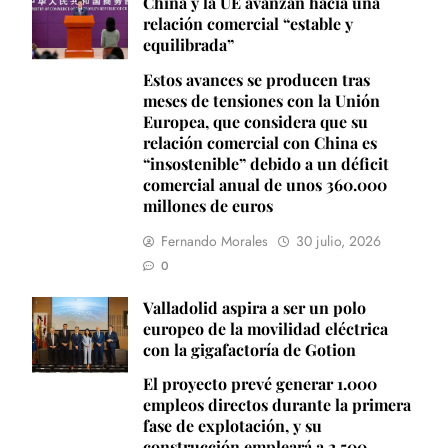
China y la UE avanzan hacia una
relación comercial “estable y
equilibrada”
Estos avances se producen tras
meses de tensiones con la Unión
Europea, que considera que su
relación comercial con China es
“insostenible” debido a un déficit
comercial anual de unos 360.000
millones de euros
Fernando Morales
30 julio, 2026
0
Valladolid aspira a ser un polo
europeo de la movilidad eléctrica
con la gigafactoría de Gotion
El proyecto prevé generar 1.000
empleos directos durante la primera
fase de explotación, y su
construcción empleará a 2.500