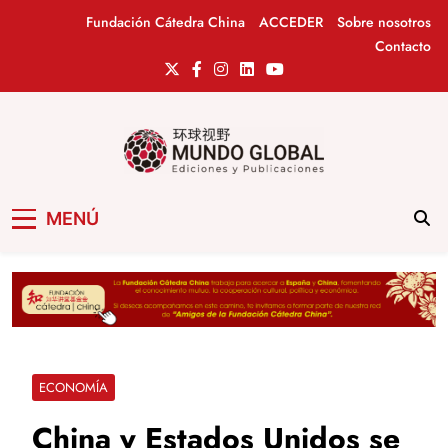
Saltar
Fundación Cátedra China
ACCEDER
Sobre nosotros
al
Contacto
contenido
Mundo Global
Revista de información del Grupo Cátedra
MENÚ
China
ECONOMÍA
China y Estados Unidos se