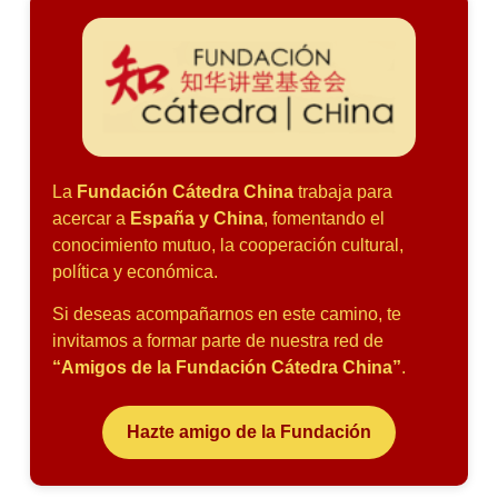
La
Fundación Cátedra China
trabaja para
acercar a
España y China
, fomentando el
conocimiento mutuo, la cooperación cultural,
política y económica.
Si deseas acompañarnos en este camino, te
invitamos a formar parte de nuestra red de
“Amigos de la Fundación Cátedra China”
.
Hazte amigo de la Fundación