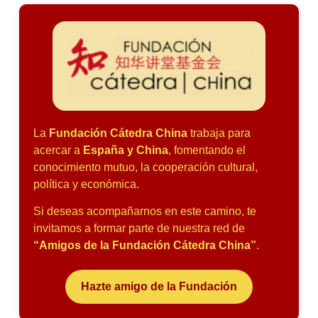
La
Fundación Cátedra China
trabaja para
acercar a
España y China
, fomentando el
conocimiento mutuo, la cooperación cultural,
política y económica.
Si deseas acompañarnos en este camino, te
invitamos a formar parte de nuestra red de
“Amigos de la Fundación Cátedra China”
.
Hazte amigo de la Fundación