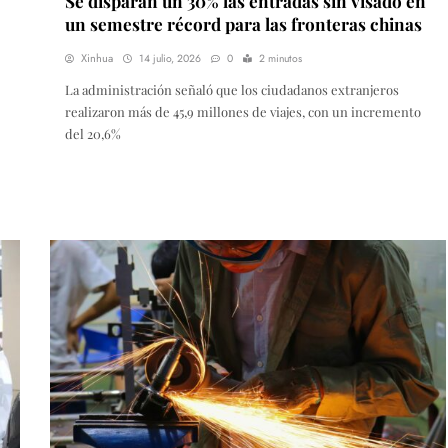
Se disparan un 30% las entradas sin visado en
un semestre récord para las fronteras chinas
Xinhua
14 julio, 2026
0
2 minutos
La administración señaló que los ciudadanos extranjeros
realizaron más de 45,9 millones de viajes, con un incremento
del 20,6%