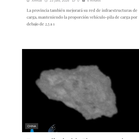
Xinhua
23 julio, 2026
0
6 minutos
La provincia también mejorará su red de infraestructuras de
carga, manteniendo la proporción vehículo-pila de carga por
debajo de 2,5 a 1
CHINA