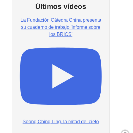
Últimos vídeos
La Fundación Cátedra China presenta
su cuaderno de trabajo 'Informe sobre
los BRICS'
Soong Ching Ling, la mitad del cielo