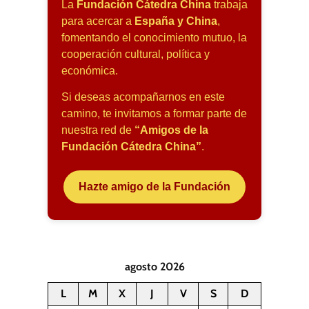
La
Fundación Cátedra China
trabaja
para acercar a
España y China
,
fomentando el conocimiento mutuo, la
cooperación cultural, política y
económica.
Si deseas acompañarnos en este
camino, te invitamos a formar parte de
nuestra red de
“Amigos de la
Fundación Cátedra China”
.
Hazte amigo de la Fundación
agosto 2026
L
M
X
J
V
S
D