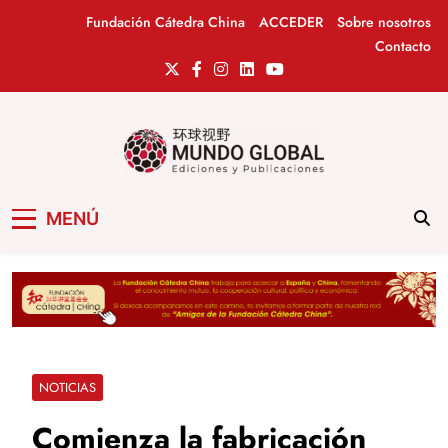
Saltar
Fundación Cátedra China
ACCEDER
Sobre nosotros
al
Contacto
contenido
Mundo Global
Revista de información del Grupo Cátedra
MENÚ
China
NOTICIAS
Comienza la fabricación