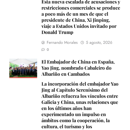
Esta nueva escalada de acusaciones y
restricciones comerciales se produce
a poco más de un mes de que el
presidente de China, Xi Jinping,
viaje a Estados Unidos invitado por
Donald Trump
Fernando Morales
5 agosto, 2026
0
El Embajador de China en España,
Yao Jing, nombrado Cabaleiro do
Albariño en Cambados
La incorporación del embajador Yao
Jing al Capítulo Serenísimo del
Albariño refuerza los vínculos entre
Galicia y China, unas relaciones que
en los últimos años han
experimentado un impulso en
ámbitos como la cooperación, la
cultura, el turismo y los