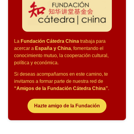
La
Fundación Cátedra China
trabaja para
acercar a
España y China
, fomentando el
conocimiento mutuo, la cooperación cultural,
política y económica.
Si deseas acompañarnos en este camino, te
invitamos a formar parte de nuestra red de
“Amigos de la Fundación Cátedra China”
.
Hazte amigo de la Fundación