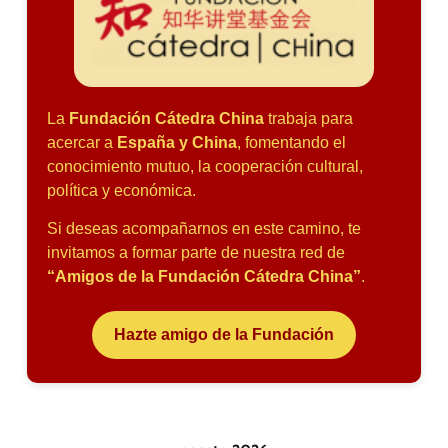
La
Fundación Cátedra China
trabaja para
acercar a
España y China
, fomentando el
conocimiento mutuo, la cooperación cultural,
política y económica.
Si deseas acompañarnos en este camino, te
invitamos a formar parte de nuestra red de
“Amigos de la Fundación Cátedra China”
.
Hazte amigo de la Fundación