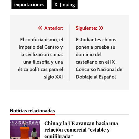
exportaciones
Xi Jinping
Navegación
Anterior:
Siguiente:
de
El confucianismo, el
Estudiantes chinos
Imperio del Centro y
ponen a prueba su
entradas
la civilización china:
dominio del
una filosofía y una
castellano en el IX
ética políticas para el
Concurso Nacional de
siglo XXI
Doblaje al Español
Noticias relacionadas
China y la UE avanzan hacia una
relación comercial “estable y
equilibrada”