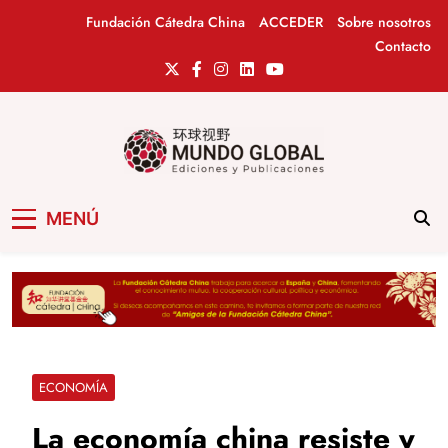
Saltar
Fundación Cátedra China
ACCEDER
Sobre nosotros
al
Contacto
contenido
Mundo Global
Revista de información del Grupo Cátedra
MENÚ
China
ECONOMÍA
La economía china resiste y