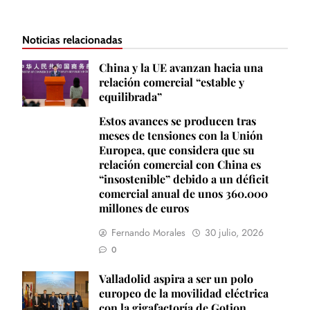
Noticias relacionadas
China y la UE avanzan hacia una
relación comercial “estable y
equilibrada”
Estos avances se producen tras
meses de tensiones con la Unión
Europea, que considera que su
relación comercial con China es
“insostenible” debido a un déficit
comercial anual de unos 360.000
millones de euros
Fernando Morales
30 julio, 2026
0
Valladolid aspira a ser un polo
europeo de la movilidad eléctrica
con la gigafactoría de Gotion