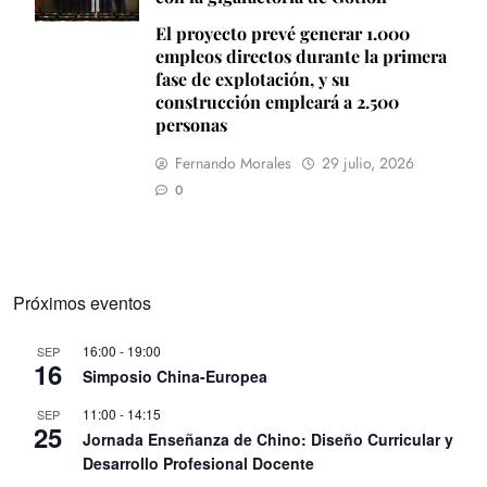
El proyecto prevé generar 1.000
empleos directos durante la primera
fase de explotación, y su
construcción empleará a 2.500
personas
Fernando Morales
29 julio, 2026
0
Próximos eventos
16:00
-
19:00
SEP
16
Simposio China-Europea
11:00
-
14:15
SEP
25
Jornada Enseñanza de Chino: Diseño Curricular y
Desarrollo Profesional Docente