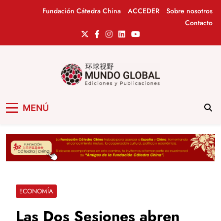
Saltar
Fundación Cátedra China
ACCEDER
Sobre nosotros
al
Contacto
contenido
Mundo Global
Revista de información del Grupo Cátedra
MENÚ
China
ECONOMÍA
Las Dos Sesiones abren