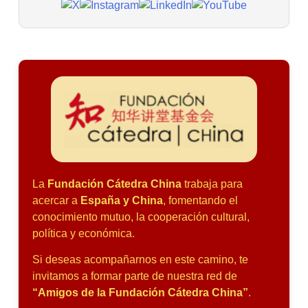
La
Fundación Cátedra China
trabaja para
acercar a
España y China
, fomentando el
conocimiento mutuo, la cooperación cultural,
política y económica.
Si deseas acompañarnos en este camino, te
invitamos a formar parte de nuestra red de
“Amigos de la Fundación Cátedra China”
.