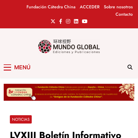
Saltar
Fundación Cátedra China
ACCEDER
Sobre nosotros
al
Contacto
contenido
Mundo Global
Revista de información del Grupo Cátedra
MENÚ
China
NOTICIAS
LVXIII Boletín Informativo