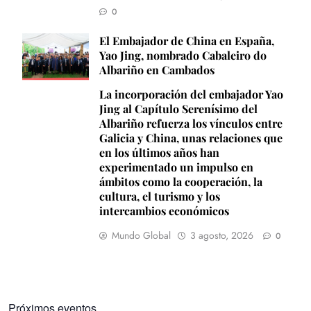
0
El Embajador de China en España,
Yao Jing, nombrado Cabaleiro do
Albariño en Cambados
La incorporación del embajador Yao
Jing al Capítulo Serenísimo del
Albariño refuerza los vínculos entre
Galicia y China, unas relaciones que
en los últimos años han
experimentado un impulso en
ámbitos como la cooperación, la
cultura, el turismo y los
intercambios económicos
Mundo Global
3 agosto, 2026
0
Próximos eventos