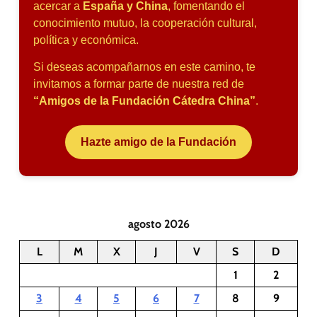
acercar a
España y China
, fomentando el
conocimiento mutuo, la cooperación cultural,
política y económica.
Si deseas acompañarnos en este camino, te
invitamos a formar parte de nuestra red de
“Amigos de la Fundación Cátedra China”
.
Hazte amigo de la Fundación
agosto 2026
L
M
X
J
V
S
D
1
2
3
4
5
6
7
8
9