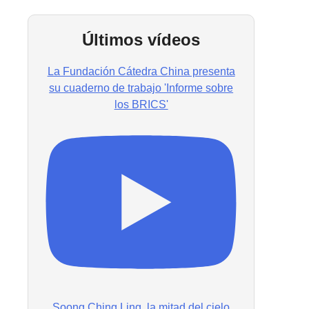
Últimos vídeos
La Fundación Cátedra China presenta
su cuaderno de trabajo 'Informe sobre
los BRICS'
Soong Ching Ling, la mitad del cielo