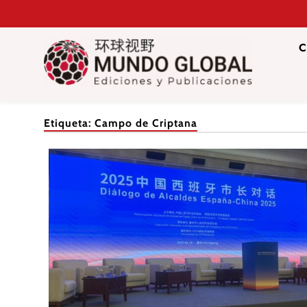
Saltar
al
contenido
C
Mundo Glob
Revista de información del Grupo Cátedra China
Etiqueta:
Campo de Criptana