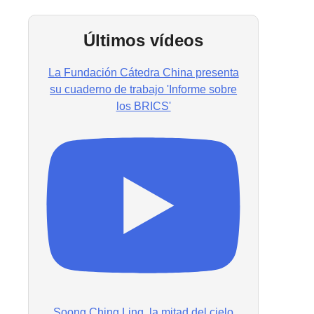
Últimos vídeos
La Fundación Cátedra China presenta
su cuaderno de trabajo 'Informe sobre
los BRICS'
Soong Ching Ling, la mitad del cielo