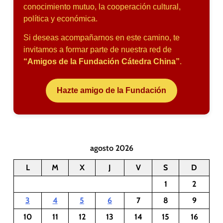
conocimiento mutuo, la cooperación cultural,
política y económica.
Si deseas acompañarnos en este camino, te
invitamos a formar parte de nuestra red de
“Amigos de la Fundación Cátedra China”
.
Hazte amigo de la Fundación
agosto 2026
L
M
X
J
V
S
D
1
2
3
4
5
6
7
8
9
10
11
12
13
14
15
16