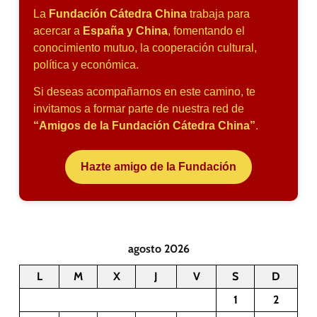
La
Fundación Cátedra China
trabaja para
acercar a
España y China
, fomentando el
conocimiento mutuo, la cooperación cultural,
política y económica.
Si deseas acompañarnos en este camino, te
invitamos a formar parte de nuestra red de
“Amigos de la Fundación Cátedra China”
.
Hazte amigo de la Fundación
agosto 2026
L
M
X
J
V
S
D
1
2