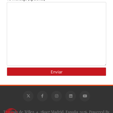
Travesía de Téllez, 4, 28007 Madrid, España 2026. Powered By