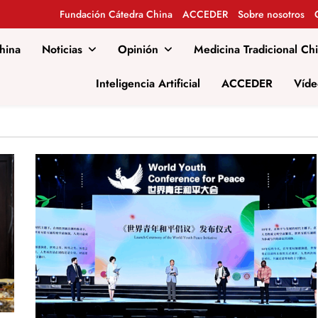
Fundación Cátedra China
ACCEDER
Sobre nosotros
hina
Noticias
Opinión
Medicina Tradicional Ch
al
Inteligencia Artificial
ACCEDER
Víde