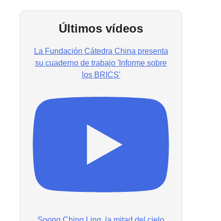
Últimos vídeos
La Fundación Cátedra China presenta
su cuaderno de trabajo 'Informe sobre
los BRICS'
Soong Ching Ling, la mitad del cielo