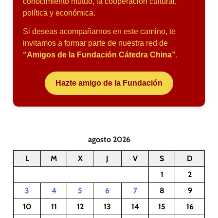
conocimiento mutuo, la cooperación cultural,
política y económica.
Si deseas acompañarnos en este camino, te
invitamos a formar parte de nuestra red de
“Amigos de la Fundación Cátedra China”
.
Hazte amigo de la Fundación
agosto 2026
L
M
X
J
V
S
D
1
2
3
4
5
6
7
8
9
10
11
12
13
14
15
16