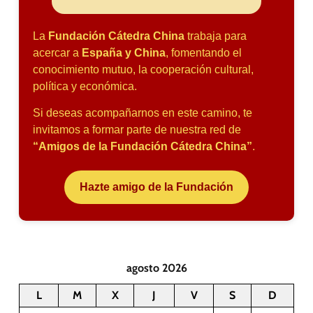
La
Fundación Cátedra China
trabaja para
acercar a
España y China
, fomentando el
conocimiento mutuo, la cooperación cultural,
política y económica.
Si deseas acompañarnos en este camino, te
invitamos a formar parte de nuestra red de
“Amigos de la Fundación Cátedra China”
.
Hazte amigo de la Fundación
agosto 2026
L
M
X
J
V
S
D