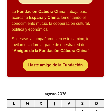
La
Fundación Cátedra China
trabaja para
acercar a
España y China
, fomentando el
conocimiento mutuo, la cooperación cultural,
política y económica.
Si deseas acompañarnos en este camino, te
invitamos a formar parte de nuestra red de
“Amigos de la Fundación Cátedra China”
.
Hazte amigo de la Fundación
agosto 2026
L
M
X
J
V
S
D