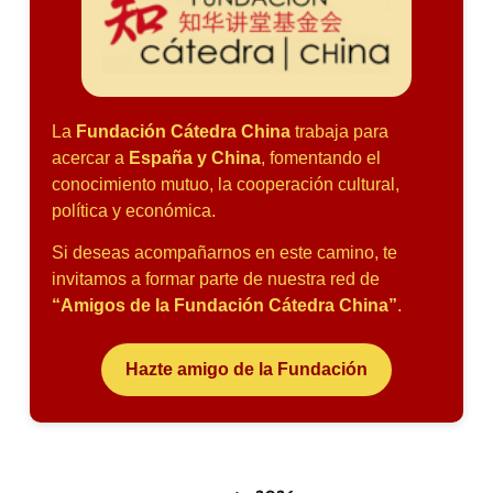
La
Fundación Cátedra China
trabaja para
acercar a
España y China
, fomentando el
conocimiento mutuo, la cooperación cultural,
política y económica.
Si deseas acompañarnos en este camino, te
invitamos a formar parte de nuestra red de
“Amigos de la Fundación Cátedra China”
.
Hazte amigo de la Fundación