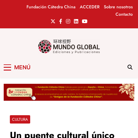
Saltar
Fundación Cátedra China
ACCEDER
Sobre nosotros
al
Contacto
contenido
Mundo Global
Revista de información del Grupo Cátedra
MENÚ
China
CULTURA
Un puente cultural único