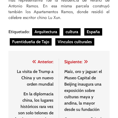
más representativa fue la residencia de verano de
Antonio Ramos. En esa misma parcela construyó
también los Apartamentos Ramos, donde residió el
célebre escritor chino Lu Xun.
Etiquetado:
Arquitectura
cultura
España
Fuentidueña de Tajo
Vínculos culturales
Navegación
Anterior:
Siguiente:
de
La visita de Trump a
Maíz, oro y jaguar: el
China y un nuevo
Museo Capital de
entradas
orden mundial
Beijing inaugura una
exposición sobre
En la diplomacia
culturas maya y
china, los lugares
andina, la mayor
históricos rara vez
desde su fundación
son solo telones de