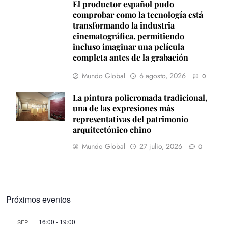
El productor español pudo
comprobar como la tecnología está
transformando la industria
cinematográfica, permitiendo
incluso imaginar una película
completa antes de la grabación
Mundo Global
6 agosto, 2026
0
La pintura policromada tradicional,
una de las expresiones más
representativas del patrimonio
arquitectónico chino
Mundo Global
27 julio, 2026
0
Próximos eventos
16:00
-
19:00
SEP