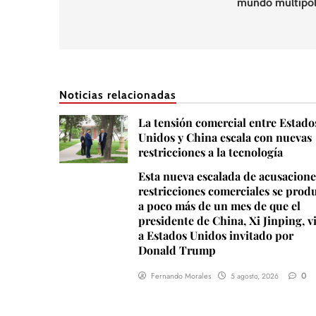
mundo multipol
entradas
Noticias relacionadas
La tensión comercial entre Estado
Unidos y China escala con nuevas
restricciones a la tecnología
Esta nueva escalada de acusacione
restricciones comerciales se prod
a poco más de un mes de que el
presidente de China, Xi Jinping, v
a Estados Unidos invitado por
Donald Trump
0
Fernando Morales
5 agosto, 2026