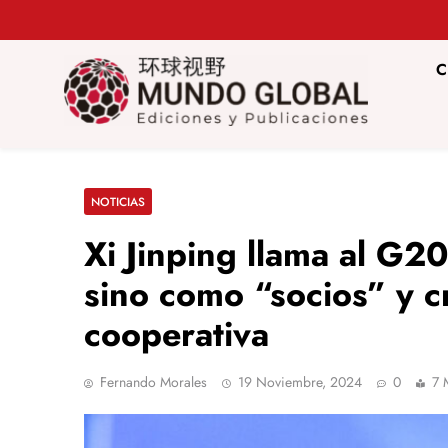
Saltar
al
contenido
C
Mundo Glob
Revista de información del Grupo Cátedra China
NOTICIAS
Xi Jinping llama al G2
sino como “socios” y 
cooperativa
Fernando Morales
19 Noviembre, 2024
0
7 