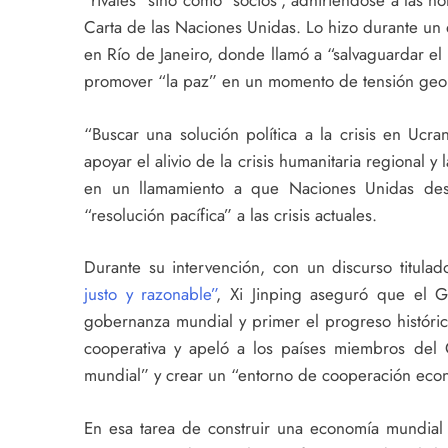
“rivales” sino como “socios”, adhiriéndose a las n
Carta de las Naciones Unidas. Lo hizo durante u
en Río de Janeiro, donde llamó a “salvaguardar el
promover “la paz” en un momento de tensión geopo
“Buscar una solución política a la crisis en Ucr
apoyar el alivio de la crisis humanitaria regional y
en un llamamiento a que Naciones Unidas de
“resolución pacífica” a las crisis actuales.
Durante su intervención, con un discurso titula
justo y razonable”
, Xi Jinping aseguró que el 
gobernanza mundial y primer el progreso históric
cooperativa y apeló a los países miembros del 
mundial” y crear un “entorno de cooperación económ
En esa tarea de construir una economía mundial 