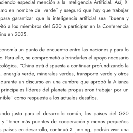
iendo especial mención a la Inteligencia Artificial. Así, Xi
onismo en nombre del verde” y aseguró que hay que trabajar
ara garantizar que la inteligencia artificial sea “buena y
vitó a los miembros del G20 a participar en la Conferencia
China en 2025.
conomía un punto de encuentro entre las naciones y para lo
lo. Para ello, se comprometió a brindarles el apoyo necesario
ológica. “China está dispuesta a continuar profundizando la
e, energía verde, minerales verdes, transporte verde y otros
g, durante un discurso en una cumbre que aprobó la Alianza
principales líderes del planeta propusieron trabajar por un
enible” como respuesta a los actuales desafíos.
undo justo para el desarrollo común, los países del G20
ollo y “tener más puentes de cooperación y menos pequeños
 países en desarrollo, continuó Xi Jinping, podrán vivir una