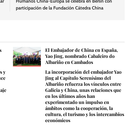
ar
Humanos China-Europa se celebra en Berlín con
participación de la Fundación Cátedra China
s
El Embajador de China en España,
Yao Jing, nombrado Cabaleiro do
Albariño en Cambados
s y
La incorporación del embajador Yao
uce
Jing al Capítulo Serenísimo del
Albariño refuerza los vínculos entre
iaje
Galicia y China, unas relaciones que
en los últimos años han
experimentado un impulso en
ámbitos como la cooperación, la
cultura, el turismo y los intercambios
económicos