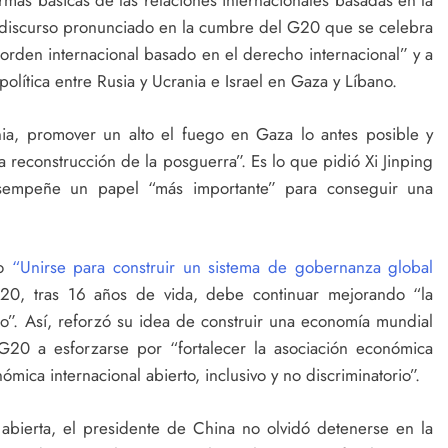
ormas básicas de las relaciones internacionales basadas en la
n discurso pronunciado en la cumbre del G20 que se celebra
 orden internacional basado en el derecho internacional” y a
lítica entre Rusia y Ucrania e Israel en Gaza y Líbano.
ania, promover un alto el fuego en Gaza lo antes posible y
 la reconstrucción de la posguerra”. Es lo que pidió Xi Jinping
sempeñe un papel “más importante” para conseguir una
do
“Unirse para construir un sistema de gobernanza global
G20, tras 16 años de vida, debe continuar mejorando “la
o”. Así, reforzó su idea de construir una economía mundial
G20 a esforzarse por “fortalecer la asociación económica
ica internacional abierto, inclusivo y no discriminatorio”.
abierta, el presidente de China no olvidó detenerse en la