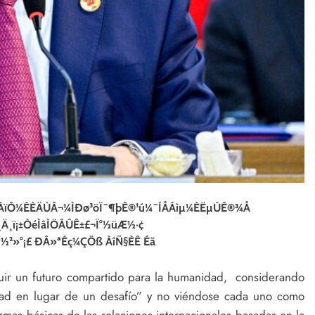
÷ÀïÔ¼ÈÈÄÚÂ¬¼ÌÐø³öÏ¯¶þÊ®¹ú¼¯ÍÅÁìµ¼ÈËµÚÊ®¾Å
¸Ä¸ï¡±ÒéÌâÌÖÂÛÊ±£¬Ï°½üÆ½·¢
ª½²»°¡£ ÐÂ»ªÉç¼ÇÕß ÀîÑ§ÈÊ Éã
truir un futuro compartido para la humanidad, considerando
dad en lugar de un desafío” y no viéndose cada uno como