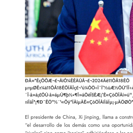
ÐÂ»ªÉçÕÕÆ¬£¬ÀïÔ¼ÈÈÄÚÂ¬£¬2024Äê11ÔÂ18ÈÕ
µ±µØÊ±¼ä11ÔÂ18ÈÕÏÂÎç£¬¹ú¼ÒÖ÷Ï¯Ï°½üÆ½ÔÚ°ÍÎ
´Î·å»á¡£ÔÚ·å»áµÚ¶þ½×¶Î»áÒéÎ§ÈÆ¡°È«ÇòÖÎÀí»ú¹¹
±íÌâÎª¡¶Ð¯ÊÖ¹¹½¨¹«ÕýºÏÀíµÄÈ«ÇòÖÎÀíÌåÏµ¡·µÄÖØÒ
El presidente de China, Xi Jinping, llama a cons
“el desarrollo de los demás como una oportuni