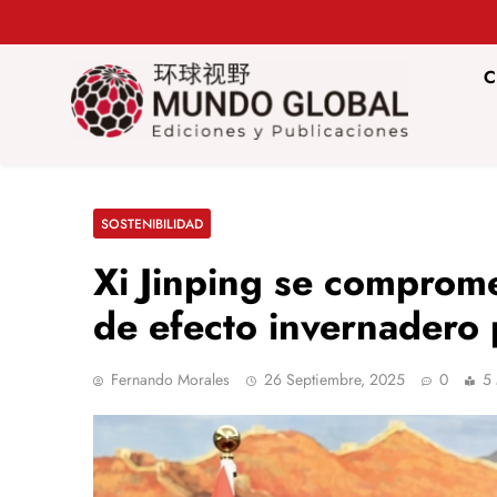
Saltar
al
contenido
C
Mundo Glob
Revista de información del Grupo Cátedra China
SOSTENIBILIDAD
Xi Jinping se comprome
de efecto invernadero
Fernando Morales
26 Septiembre, 2025
0
5 