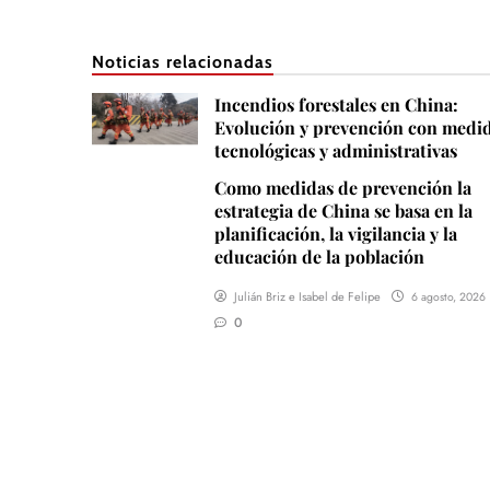
Noticias relacionadas
Incendios forestales en China:
Evolución y prevención con medi
tecnológicas y administrativas
Como medidas de prevención la
estrategia de China se basa en la
planificación, la vigilancia y la
educación de la población
Julián Briz e Isabel de Felipe
6 agosto, 2026
0