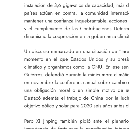
instalación de 3,6 gigavatios de capacidad, más d
países actúan en contra, la comunidad internac
mantener una confianza inquebrantable, acciones i
y el cumplimiento de las Contribuciones Determ
dinamismo la cooperación en la gobernanza climáti
Un discurso enmarcado en una situación de “tare
momento en el que Estados Unidos y su presi
climático y organismos como la ONU. En ese sent
Guterres, defendió durante la minicumbre climáti
en noviembre la conferencia anual sobre cambio cl
una obligación moral o un simple motivo de au
Destacó además el trabajo de China por la luch
objetivo eólico y solar para 2030 seis años antes d
Pero Xi Jinping también pidió ante el plenari
importancia de fortalecer la coordinación intern