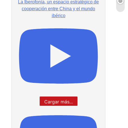
La Iberofonía, un espacio estratégico de
cooperación entre China y el mundo
ibérico
Cargar más...