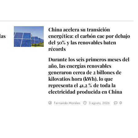
China acelera su transición
das
energética: el carbón cae por debajo
del 50% y las renovables baten
récords
Durante los seis primeros meses del
año, las energías renovables
generaron cerca de 2 billones de
kilovatios hora (kWh), lo que
representa el 41,2 % de toda la
electricidad producida en China
0
Fernando Morales
3 agosto, 2026