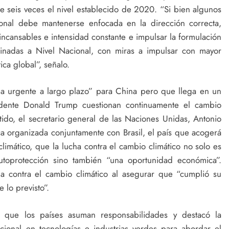
e seis veces el nivel establecido de 2020. “Si bien algunos
ional debe mantenerse enfocada en la dirección correcta,
ncansables e intensidad constante e impulsar la formulación
inadas a Nivel Nacional, con miras a impulsar con mayor
ca global”, señalo.
a urgente a largo plazo” para China pero que llega en un
dente Donald Trump cuestionan continuamente el cambio
ido, el secretario general de las Naciones Unidas, Antonio
ca organizada conjuntamente con Brasil, el país que acogerá
imático, que la lucha contra el cambio climático no solo es
toprotección sino también “una oportunidad económica”.
a contra el cambio climático al asegurar que “cumplió su
e lo previsto”.
o que los países asuman responsabilidades y destacó la
acional en tecnologías e industrias verdes para abordar el