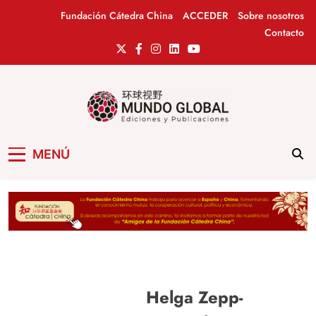
Saltar
Fundación Cátedra China
ACCEDER
Sobre nosotros
al
Contacto
contenido
Mundo Global
Revista de información del Grupo Cátedra
MENÚ
China
Helga Zepp-