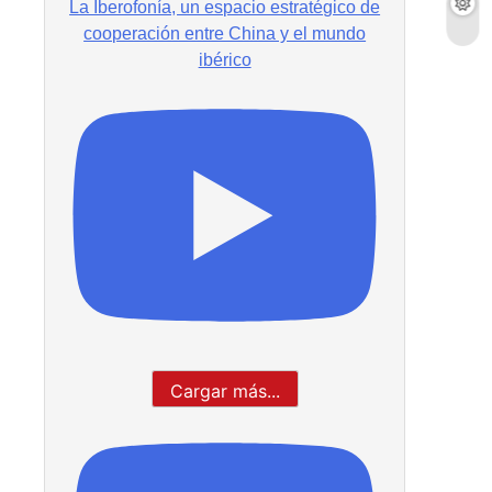
La Iberofonía, un espacio estratégico de
cooperación entre China y el mundo
ibérico
Cargar más...