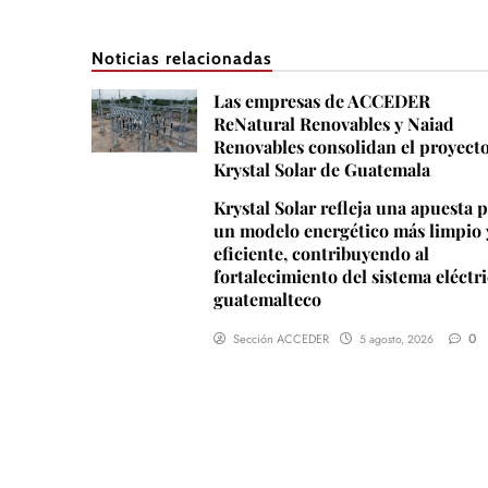
Noticias relacionadas
Las empresas de ACCEDER
ReNatural Renovables y Naiad
Renovables consolidan el proyect
Krystal Solar de Guatemala
Krystal Solar refleja una apuesta 
un modelo energético más limpio 
eficiente, contribuyendo al
fortalecimiento del sistema eléctr
guatemalteco
0
Sección ACCEDER
5 agosto, 2026