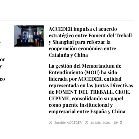
ACCEDER impulsa el acuerdo
estratégico entre Foment del Treball
o
y Shanghai para reforzar la
cooperación económica entre
Cataluña y China
por
y
La gestión del Memorándum de
Entendimiento (MOU) ha sido
ico
liderada por ACCEDER, entidad
representada en las Juntas Directivas
de FOMENT DEL TREBALL, CEOE,
CEPYME, consolidando su papel
como puente institucional y
empresarial entre España y China
0
Sección ACCEDER
30 julio, 2026