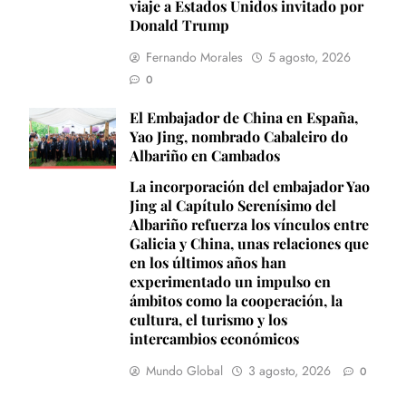
viaje a Estados Unidos invitado por
Donald Trump
Fernando Morales
5 agosto, 2026
0
El Embajador de China en España,
Yao Jing, nombrado Cabaleiro do
Albariño en Cambados
La incorporación del embajador Yao
Jing al Capítulo Serenísimo del
Albariño refuerza los vínculos entre
Galicia y China, unas relaciones que
en los últimos años han
experimentado un impulso en
ámbitos como la cooperación, la
cultura, el turismo y los
intercambios económicos
Mundo Global
3 agosto, 2026
0