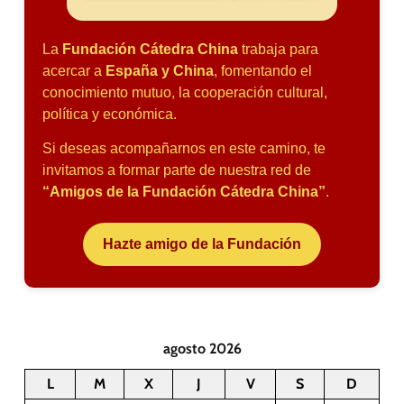
La
Fundación Cátedra China
trabaja para
acercar a
España y China
, fomentando el
conocimiento mutuo, la cooperación cultural,
política y económica.
Si deseas acompañarnos en este camino, te
invitamos a formar parte de nuestra red de
“Amigos de la Fundación Cátedra China”
.
Hazte amigo de la Fundación
agosto 2026
L
M
X
J
V
S
D