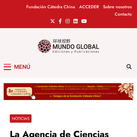
Saltar
Fundación Cátedra China
ACCEDER
Sobre nosotros
al
Contacto
contenido
Mundo Global
Revista de información del Grupo Cátedra
MENÚ
China
NOTICIAS
La Agencia de Ciencias