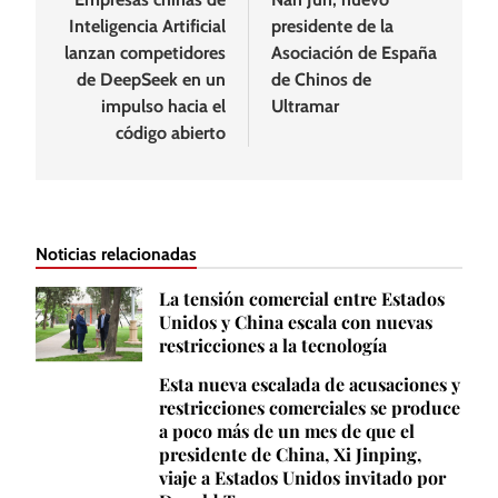
de
Inteligencia Artificial
presidente de la
entradas
lanzan competidores
Asociación de España
de DeepSeek en un
de Chinos de
impulso hacia el
Ultramar
código abierto
Noticias relacionadas
La tensión comercial entre Estados
Unidos y China escala con nuevas
restricciones a la tecnología
Esta nueva escalada de acusaciones y
restricciones comerciales se produce
a poco más de un mes de que el
presidente de China, Xi Jinping,
viaje a Estados Unidos invitado por