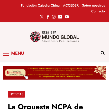
Saltar
Fundación Cátedra China
ACCEDER
Sobre nosotros
al
Contacto
contenido
Mundo Global
Revista de información del Grupo Cátedra
MENÚ
China
NOTICIAS
La Orquesta NCPA de