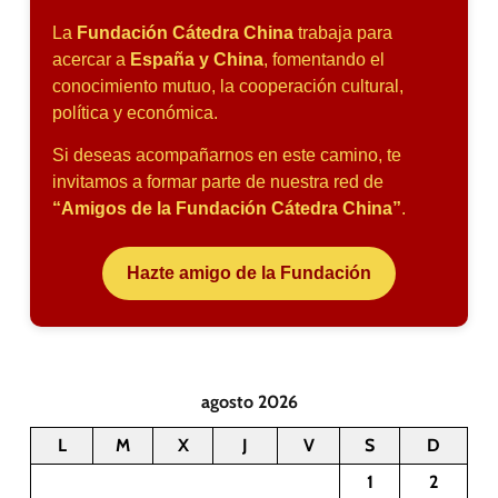
La
Fundación Cátedra China
trabaja para
acercar a
España y China
, fomentando el
conocimiento mutuo, la cooperación cultural,
política y económica.
Si deseas acompañarnos en este camino, te
invitamos a formar parte de nuestra red de
“Amigos de la Fundación Cátedra China”
.
Hazte amigo de la Fundación
agosto 2026
L
M
X
J
V
S
D
1
2