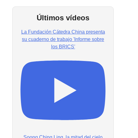
Últimos vídeos
La Fundación Cátedra China presenta
su cuaderno de trabajo 'Informe sobre
los BRICS'
Soong Ching Ling, la mitad del cielo