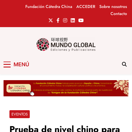
Saltar
Fundación Cátedra China
ACCEDER
Sobre nosotros
al
Contacto
contenido
Mundo Global
Revista de información del Grupo Cátedra
MENÚ
China
EVENTOS
Prueba de nivel chino para