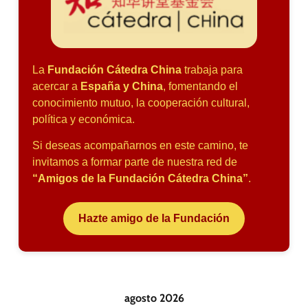
La
Fundación Cátedra China
trabaja para
acercar a
España y China
, fomentando el
conocimiento mutuo, la cooperación cultural,
política y económica.
Si deseas acompañarnos en este camino, te
invitamos a formar parte de nuestra red de
“Amigos de la Fundación Cátedra China”
.
Hazte amigo de la Fundación
agosto 2026