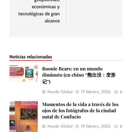
económicas y
tecnológicas de gran
alcance
Noticias relacionadas
Boonie Bears: en un mundo
diminuto (en chino “熊出没：变形
记”)
Mundo Global
19 febrero, 2026
0
Momentos de la vida a través de los
ojos de los fotógrafos de la ciudad
natal de Confucio
Mundo Global
19 febrero, 2026
0