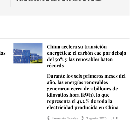
China acelera su transición
das
energética: el carbón cae por debajo
del 50% y las renovables baten
récords
Durante los seis primeros meses del
año, las energías renovables
generaron cerca de 2 billones de
kilovatios hora (kWh), lo que
representa el 41,2 % de toda la
electricidad producida en China
0
Fernando Morales
3 agosto, 2026