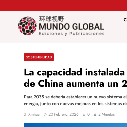
Saltar
al
contenido
C
Mundo Glob
Revista de información del Grupo Cátedra China
SOSTENIBILIDAD
La capacidad instalada 
de China aumenta un
Para 2035 se debería establecer un nuevo sistema el
energía, junto con nuevas mejoras en los sistemas 
Xinhua
20 Febrero, 2026
0
2 Minutos