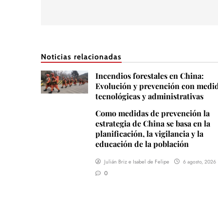
Noticias relacionadas
Incendios forestales en China:
Evolución y prevención con medi
tecnológicas y administrativas
Como medidas de prevención la
estrategia de China se basa en la
planificación, la vigilancia y la
educación de la población
Julián Briz e Isabel de Felipe
6 agosto, 2026
0