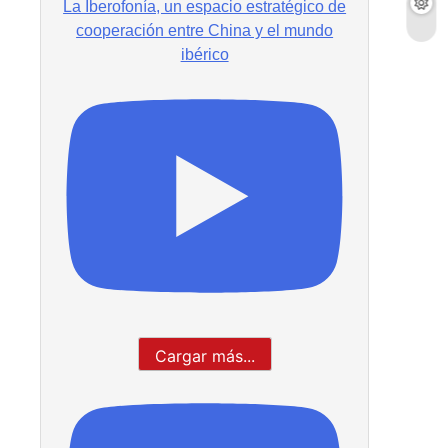
La Iberofonía, un espacio estratégico de
cooperación entre China y el mundo
ibérico
Cargar más...