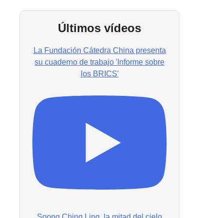
Últimos vídeos
La Fundación Cátedra China presenta
su cuaderno de trabajo 'Informe sobre
los BRICS'
Soong Ching Ling, la mitad del cielo