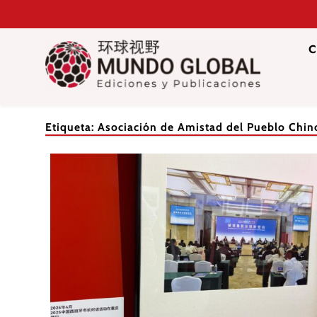
Saltar
al
contenido
C
Mundo Glob
Revista de información del Grupo Cátedra China
Etiqueta:
Asociación de Amistad del Pueblo Chino