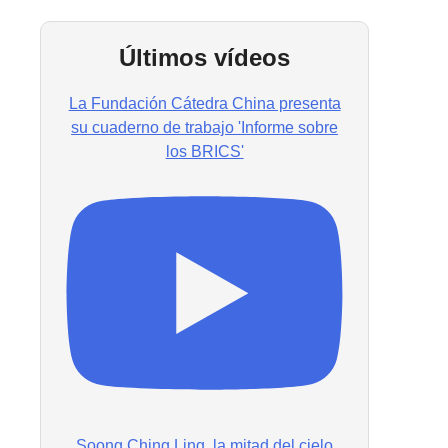
Últimos vídeos
La Fundación Cátedra China presenta
su cuaderno de trabajo 'Informe sobre
los BRICS'
Soong Ching Ling, la mitad del cielo