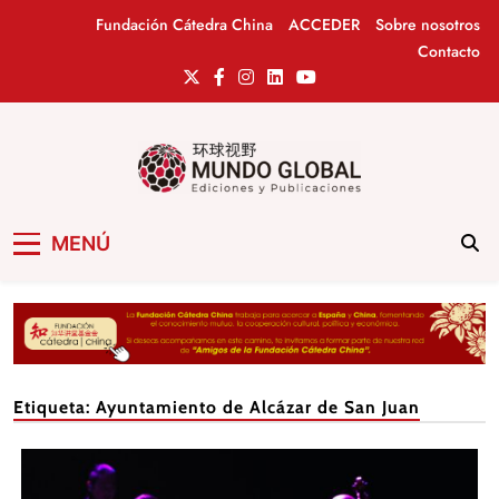
Saltar
Fundación Cátedra China
ACCEDER
Sobre nosotros
al
Contacto
contenido
Mundo Global
Revista de información del Grupo Cátedra
MENÚ
China
Etiqueta:
Ayuntamiento de Alcázar de San Juan