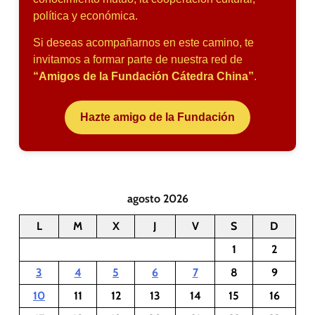
política y económica.
Si deseas acompañarnos en este camino, te
invitamos a formar parte de nuestra red de
“Amigos de la Fundación Cátedra China”
.
Hazte amigo de la Fundación
agosto 2026
L
M
X
J
V
S
D
1
2
3
4
5
6
7
8
9
10
11
12
13
14
15
16