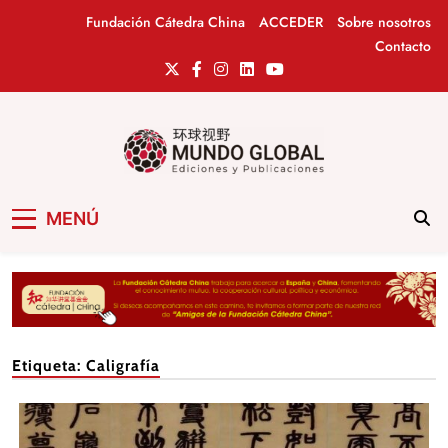
Saltar
Fundación Cátedra China
ACCEDER
Sobre nosotros
al
Contacto
contenido
Mundo Global
Revista de información del Grupo Cátedra
MENÚ
China
Etiqueta:
Caligrafía