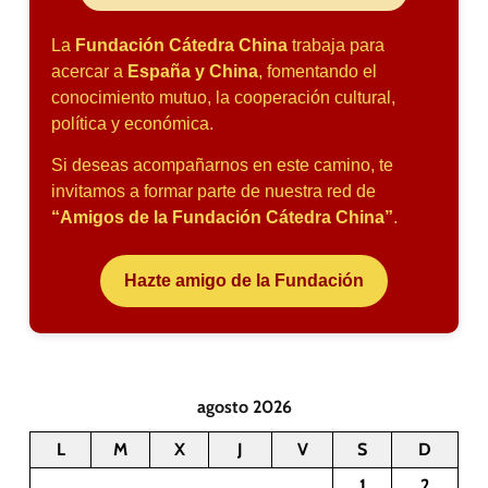
La
Fundación Cátedra China
trabaja para
acercar a
España y China
, fomentando el
conocimiento mutuo, la cooperación cultural,
política y económica.
Si deseas acompañarnos en este camino, te
invitamos a formar parte de nuestra red de
“Amigos de la Fundación Cátedra China”
.
Hazte amigo de la Fundación
agosto 2026
L
M
X
J
V
S
D
1
2