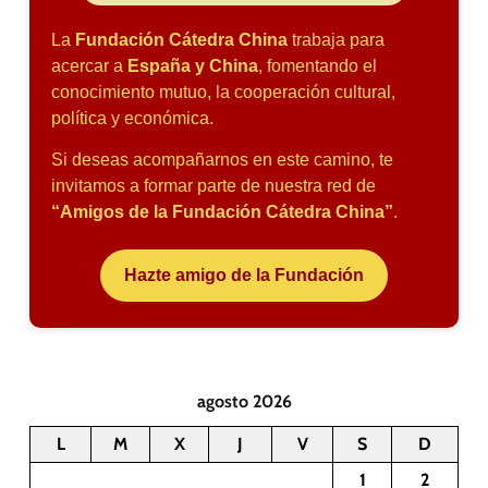
La
Fundación Cátedra China
trabaja para
acercar a
España y China
, fomentando el
conocimiento mutuo, la cooperación cultural,
política y económica.
Si deseas acompañarnos en este camino, te
invitamos a formar parte de nuestra red de
“Amigos de la Fundación Cátedra China”
.
Hazte amigo de la Fundación
agosto 2026
L
M
X
J
V
S
D
1
2