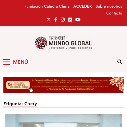
Saltar
Fundación Cátedra China
ACCEDER
Sobre nosotros
al
Contacto
contenido
Mundo Global
Revista de información del Grupo Cátedra
MENÚ
China
Etiqueta:
Chery