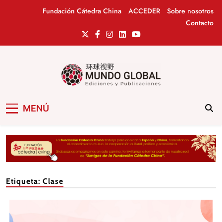
Saltar
Fundación Cátedra China
ACCEDER
Sobre nosotros
al
Contacto
contenido
Mundo Global
Revista de información del Grupo Cátedra
MENÚ
China
Etiqueta:
Clase