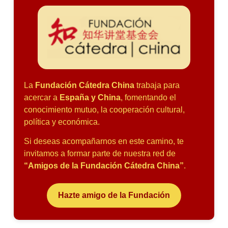
La
Fundación Cátedra China
trabaja para
acercar a
España y China
, fomentando el
conocimiento mutuo, la cooperación cultural,
política y económica.
Si deseas acompañarnos en este camino, te
invitamos a formar parte de nuestra red de
“Amigos de la Fundación Cátedra China”
.
Hazte amigo de la Fundación