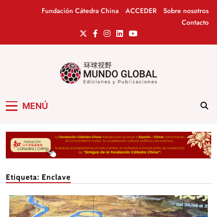
Saltar
Fundación Cátedra China
ACCEDER
Sobre nosotros
al
Contacto
contenido
Mundo Global
Revista de información del Grupo Cátedra
MENÚ
China
Etiqueta:
Enclave