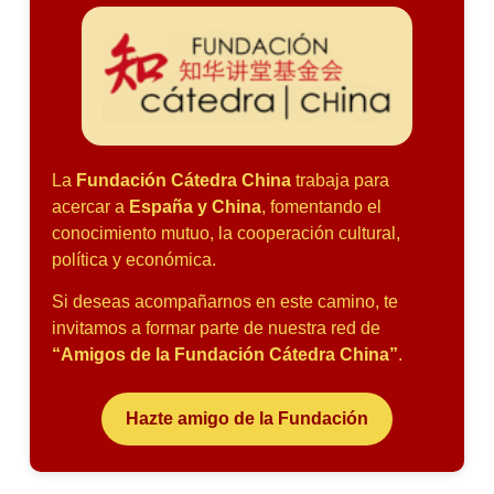
La
Fundación Cátedra China
trabaja para
acercar a
España y China
, fomentando el
conocimiento mutuo, la cooperación cultural,
política y económica.
Si deseas acompañarnos en este camino, te
invitamos a formar parte de nuestra red de
“Amigos de la Fundación Cátedra China”
.
Hazte amigo de la Fundación