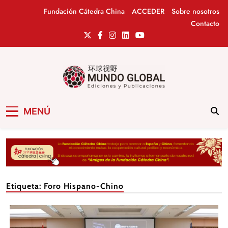
Saltar
Fundación Cátedra China
ACCEDER
Sobre nosotros
al
Contacto
contenido
Mundo Global
Revista de información del Grupo Cátedra
MENÚ
China
Etiqueta:
Foro Hispano-Chino