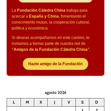
La
Fundación Cátedra China
trabaja para
acercar a
España y China
, fomentando el
conocimiento mutuo, la cooperación cultural,
política y económica.
Si deseas acompañarnos en este camino, te
invitamos a formar parte de nuestra red de
“Amigos de la Fundación Cátedra China”
.
Hazte amigo de la Fundación
agosto 2026
L
M
X
J
V
S
D
1
2