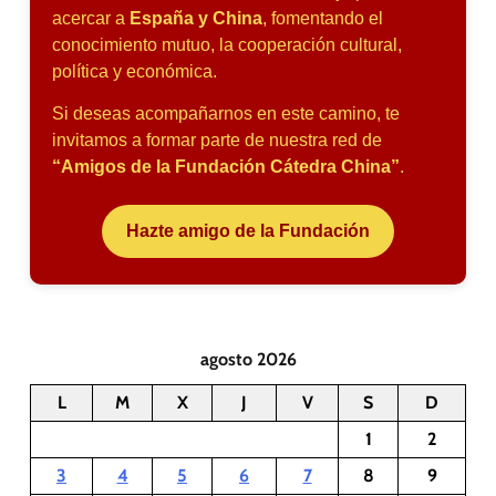
acercar a
España y China
, fomentando el
conocimiento mutuo, la cooperación cultural,
política y económica.
Si deseas acompañarnos en este camino, te
invitamos a formar parte de nuestra red de
“Amigos de la Fundación Cátedra China”
.
Hazte amigo de la Fundación
agosto 2026
L
M
X
J
V
S
D
1
2
3
4
5
6
7
8
9