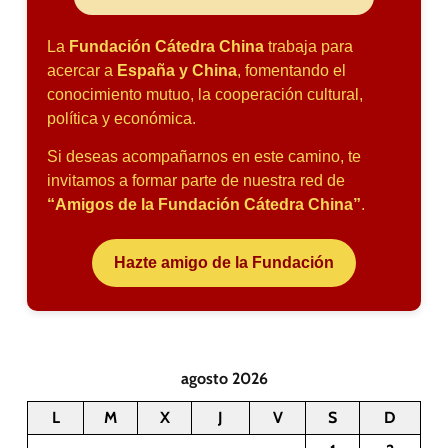
La
Fundación Cátedra China
trabaja para
acercar a
España y China
, fomentando el
conocimiento mutuo, la cooperación cultural,
política y económica.
Si deseas acompañarnos en este camino, te
invitamos a formar parte de nuestra red de
“Amigos de la Fundación Cátedra China”
.
Hazte amigo de la Fundación
agosto 2026
L
M
X
J
V
S
D