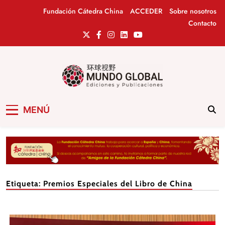
Saltar
Fundación Cátedra China
ACCEDER
Sobre nosotros
al
Contacto
contenido
Mundo Global
Revista de información del Grupo Cátedra
MENÚ
China
Etiqueta:
Premios Especiales del Libro de China