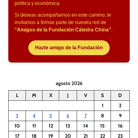
política y económica.
Si deseas acompañarnos en este camino, te
invitamos a formar parte de nuestra red de
“Amigos de la Fundación Cátedra China”
.
Hazte amigo de la Fundación
agosto 2026
L
M
X
J
V
S
D
1
2
3
4
5
6
7
8
9
10
11
12
13
14
15
16
17
18
19
20
21
22
23