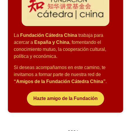
La
Fundación Cátedra China
trabaja para
acercar a
España y China
, fomentando el
conocimiento mutuo, la cooperación cultural,
política y económica.
Si deseas acompañarnos en este camino, te
invitamos a formar parte de nuestra red de
“Amigos de la Fundación Cátedra China”
.
Hazte amigo de la Fundación