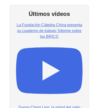
Últimos vídeos
La Fundación Cátedra China presenta
su cuaderno de trabajo 'Informe sobre
los BRICS'
Soong Ching Ling, la mitad del cielo