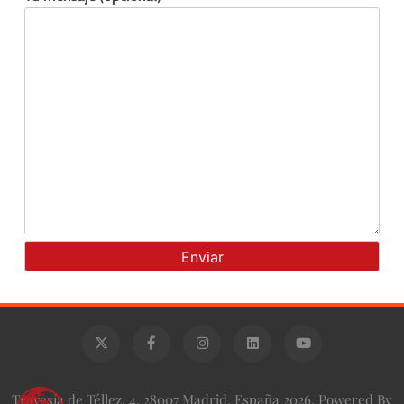
Travesía de Téllez, 4, 28007 Madrid, España 2026. Powered By