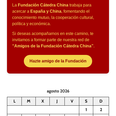
La
Fundación Cátedra China
trabaja para
acercar a
España y China
, fomentando el
conocimiento mutuo, la cooperación cultural,
política y económica.
Si deseas acompañarnos en este camino, te
invitamos a formar parte de nuestra red de
“Amigos de la Fundación Cátedra China”
.
Hazte amigo de la Fundación
agosto 2026
L
M
X
J
V
S
D
1
2