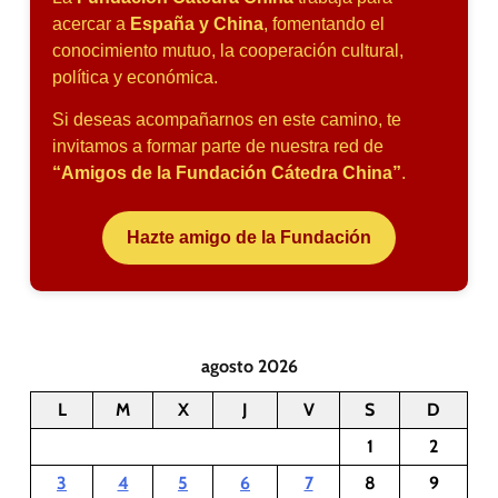
acercar a
España y China
, fomentando el
conocimiento mutuo, la cooperación cultural,
política y económica.
Si deseas acompañarnos en este camino, te
invitamos a formar parte de nuestra red de
“Amigos de la Fundación Cátedra China”
.
Hazte amigo de la Fundación
agosto 2026
L
M
X
J
V
S
D
1
2
3
4
5
6
7
8
9