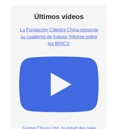
Últimos vídeos
La Fundación Cátedra China presenta
su cuaderno de trabajo 'Informe sobre
los BRICS'
Soong Ching Ling, la mitad del cielo