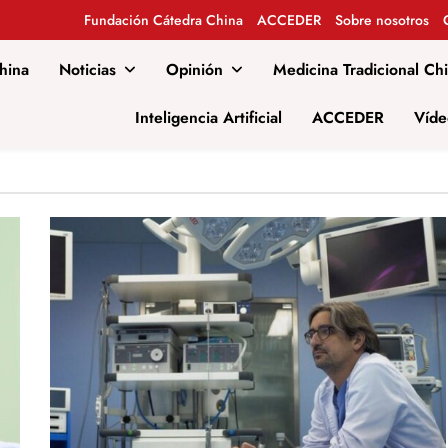
Fundación Cátedra China
ACCEDER
Sobre nosotros
hina
Noticias
Opinión
Medicina Tradicional Ch
al
Inteligencia Artificial
ACCEDER
Víde