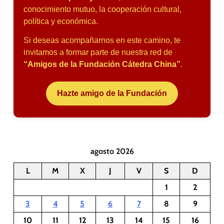
conocimiento mutuo, la cooperación cultural,
política y económica.
Si deseas acompañarnos en este camino, te
invitamos a formar parte de nuestra red de
“Amigos de la Fundación Cátedra China”
.
Hazte amigo de la Fundación
agosto 2026
L
M
X
J
V
S
D
1
2
3
4
5
6
7
8
9
10
11
12
13
14
15
16