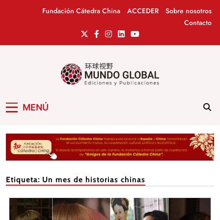
Saltar
Fundación Cátedra China
ACCEDER
Sobre nosotros
al
Contacto
contenido
Mundo Global
Revista de información del Grupo Cátedra
MENÚ
China
Etiqueta:
Un mes de historias chinas