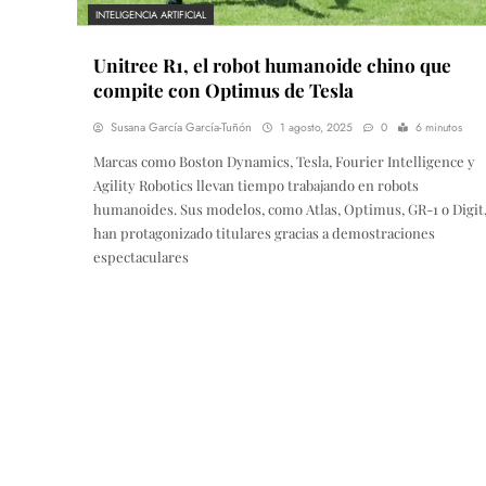
INTELIGENCIA ARTIFICIAL
Unitree R1, el robot humanoide chino que
compite con Optimus de Tesla
Susana García García-Tuñón
1 agosto, 2025
0
6 minutos
Marcas como Boston Dynamics, Tesla, Fourier Intelligence y
Agility Robotics llevan tiempo trabajando en robots
humanoides. Sus modelos, como Atlas, Optimus, GR-1 o Digit
han protagonizado titulares gracias a demostraciones
espectaculares