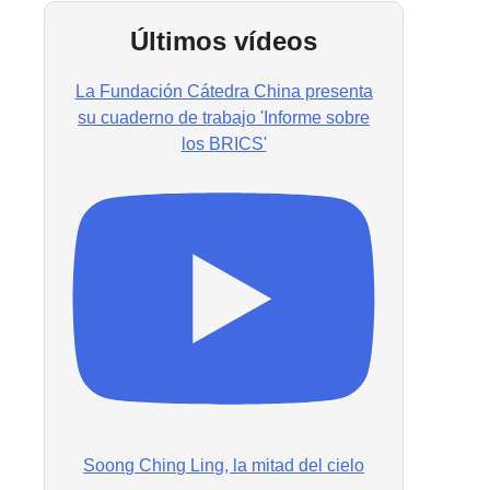
Últimos vídeos
La Fundación Cátedra China presenta
su cuaderno de trabajo 'Informe sobre
los BRICS'
Soong Ching Ling, la mitad del cielo