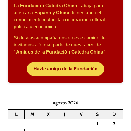
La
Fundación Cátedra China
trabaja para
acercar a
España y China
, fomentando el
conocimiento mutuo, la cooperación cultural,
política y económica.
Si deseas acompañarnos en este camino, te
invitamos a formar parte de nuestra red de
“Amigos de la Fundación Cátedra China”
.
Hazte amigo de la Fundación
agosto 2026
L
M
X
J
V
S
D
1
2