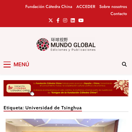
Saltar
Fundación Cátedra China
ACCEDER
Sobre nosotros
al
Contacto
contenido
Mundo Global
Revista de información del Grupo Cátedra
MENÚ
China
Etiqueta:
Universidad de Tsinghua