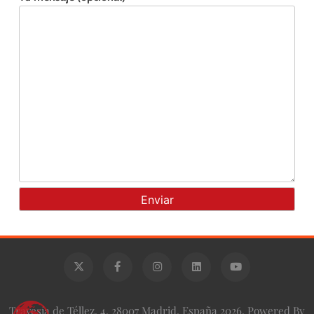
Travesía de Téllez, 4, 28007 Madrid, España 2026. Powered By