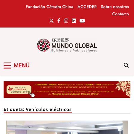
Saltar
Fundación Cátedra China
ACCEDER
Sobre nosotros
al
Contacto
contenido
Mundo Global
Revista de información del Grupo Cátedra
MENÚ
China
Etiqueta:
Vehículos eléctricos