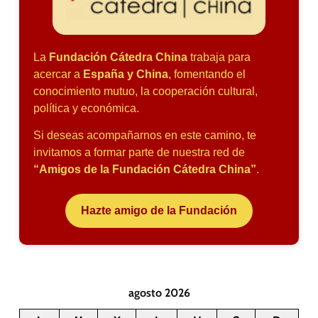
La
Fundación Cátedra China
trabaja para
acercar a
España y China
, fomentando el
conocimiento mutuo, la cooperación cultural,
política y económica.
Si deseas acompañarnos en este camino, te
invitamos a formar parte de nuestra red de
“Amigos de la Fundación Cátedra China”
.
Hazte amigo de la Fundación
agosto 2026