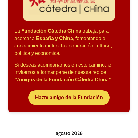
La
Fundación Cátedra China
trabaja para
acercar a
España y China
, fomentando el
conocimiento mutuo, la cooperación cultural,
política y económica.
Si deseas acompañarnos en este camino, te
invitamos a formar parte de nuestra red de
“Amigos de la Fundación Cátedra China”
.
Hazte amigo de la Fundación
agosto 2026